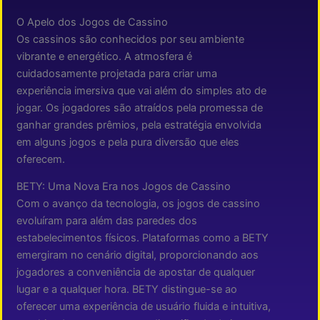
O Apelo dos Jogos de Cassino
Os cassinos são conhecidos por seu ambiente
vibrante e energético. A atmosfera é
cuidadosamente projetada para criar uma
experiência imersiva que vai além do simples ato de
jogar. Os jogadores são atraídos pela promessa de
ganhar grandes prêmios, pela estratégia envolvida
em alguns jogos e pela pura diversão que eles
oferecem.
BETY: Uma Nova Era nos Jogos de Cassino
Com o avanço da tecnologia, os jogos de cassino
evoluíram para além das paredes dos
estabelecimentos físicos. Plataformas como a BETY
emergiram no cenário digital, proporcionando aos
jogadores a conveniência de apostar de qualquer
lugar e a qualquer hora. BETY distingue-se ao
oferecer uma experiência de usuário fluida e intuitiva,