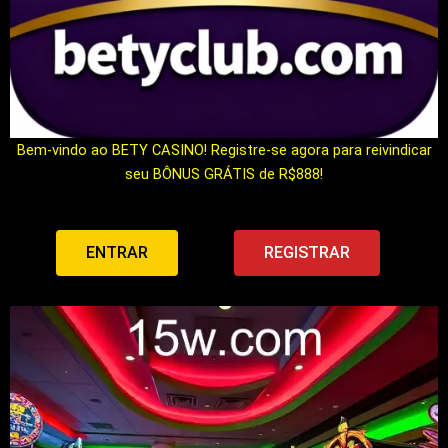
Bem-vindo ao BETY CASINO! Registre-se agora para reivindicar
seu BÔNUS GRÁTIS de R$888!
ENTRAR
REGISTRAR