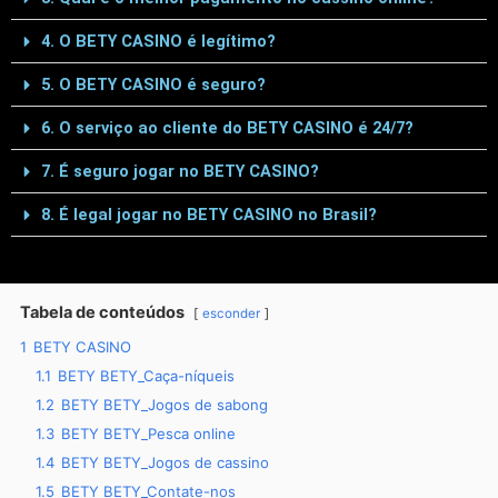
4. O BETY CASINO é legítimo?
5. O BETY CASINO é seguro?
6. O serviço ao cliente do BETY CASINO é 24/7?
7. É seguro jogar no BETY CASINO?
8. É legal jogar no BETY CASINO no Brasil?
Tabela de conteúdos
esconder
1
BETY CASINO
1.1
BETY BETY_Caça-níqueis
1.2
BETY BETY_Jogos de sabong
1.3
BETY BETY_Pesca online
1.4
BETY BETY_Jogos de cassino
1.5
BETY BETY_Contate-nos