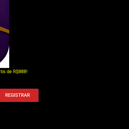
átis de R$888!
REGISTRAR