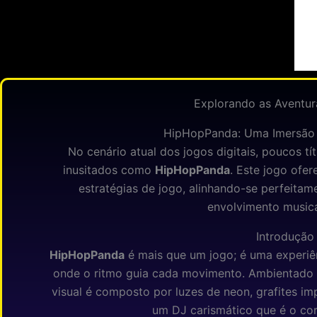
Explorando as Aventu
HipHopPanda: Uma Imersão n
No cenário atual dos jogos digitais, poucos 
inusitados como
HipHopPanda
. Este jogo ofer
estratégias de jogo, alinhando-se perfeita
envolvimento musical
Introduçã
HipHopPanda
é mais que um jogo; é uma experiê
onde o ritmo guia cada movimento. Ambientado 
visual é composto por luzes de neon, grafites im
um DJ carismático que é o cor