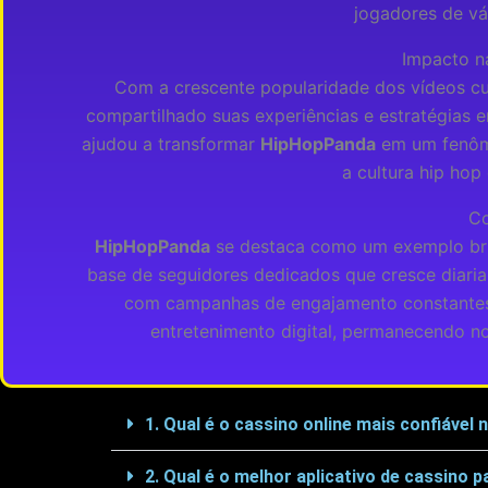
jogadores de vá
Impacto n
Com a crescente popularidade dos vídeos cu
compartilhado suas experiências e estratégias e
ajudou a transformar
HipHopPanda
em um fenôme
a cultura hip hop
Co
HipHopPanda
se destaca como um exemplo bril
base de seguidores dedicados que cresce diar
com campanhas de engajamento constantes, 
entretenimento digital, permanecendo n
1. Qual é o cassino online mais confiável 
2. Qual é o melhor aplicativo de cassino p