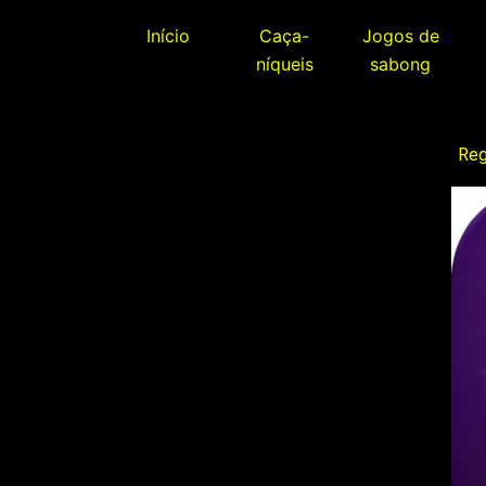
Pular
Início
Caça-
Jogos de
para
níqueis
sabong
o
conteúdo
Reg