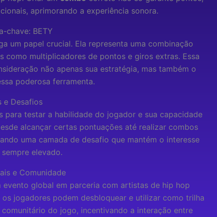
ionais, aprimorando a experiência sonora.
ra-chave: BETY
ga um papel crucial. Ela representa uma combinação
s como multiplicadores de pontos e giros extras. Essa
nsideração não apenas sua estratégia, mas também o
essa poderosa ferramenta.
 e Desafios
os para testar a habilidade do jogador e sua capacidade
desde alcançar certas pontuações até realizar combos
grando uma camada de desafio que mantém o interesse
 sempre elevado.
uais e Comunidade
evento global em parceria com artistas de hip hop
 os jogadores podem desbloquear e utilizar como trilha
 comunitário do jogo, incentivando a interação entre