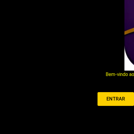
Bem-vindo ao 
ENTRAR