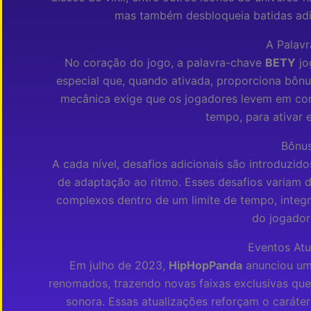
mas também desbloqueia batidas adic
A Palav
No coração do jogo, a palavra-chave
BETY
jo
especial que, quando ativada, proporciona bônu
mecânica exige que os jogadores levem em co
tempo, para ativar 
Bônus
A cada nível, desafios adicionais são introduzid
de adaptação ao ritmo. Esses desafios variam 
complexos dentro de um limite de tempo, inte
do jogador
Eventos At
Em julho de 2023,
HipHopPanda
anunciou um 
renomados, trazendo novas faixas exclusivas que
sonora. Essas atualizações reforçam o caráter