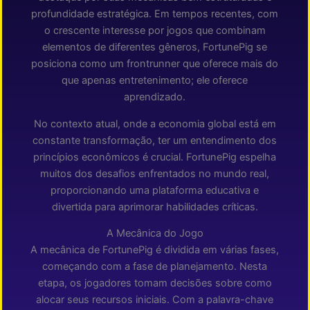
profundidade estratégica. Em tempos recentes, com
o crescente interesse por jogos que combinam
elementos de diferentes gêneros, FortunePig se
posiciona como um frontrunner que oferece mais do
que apenas entretenimento; ele oferece
aprendizado.
No contexto atual, onde a economia global está em
constante transformação, ter um entendimento dos
princípios econômicos é crucial. FortunePig espelha
muitos dos desafios enfrentados no mundo real,
proporcionando uma plataforma educativa e
divertida para aprimorar habilidades críticas.
A Mecânica do Jogo
A mecânica de FortunePig é dividida em várias fases,
começando com a fase de planejamento. Nesta
etapa, os jogadores tomam decisões sobre como
alocar seus recursos iniciais. Com a palavra-chave