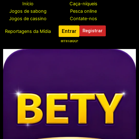
Pular
Início
Caça-níqueis
para
Jogos de sabong
Pesca online
o
Jogos de cassino
Contate-nos
conteúdo
Entrar
Registrar
Reportagens da Mídia
Registre-se para reivindicar seu bônus grátis de R$888, tempo
limitado!