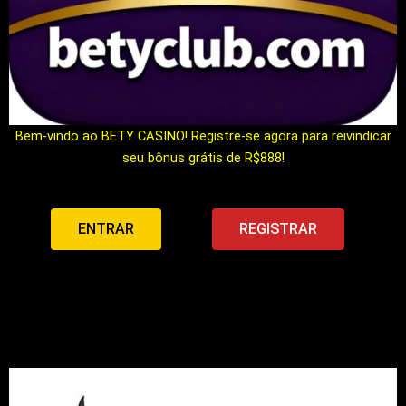
Bem-vindo ao BETY CASINO! Registre-se agora para reivindicar
seu bônus grátis de R$888!
ENTRAR
REGISTRAR