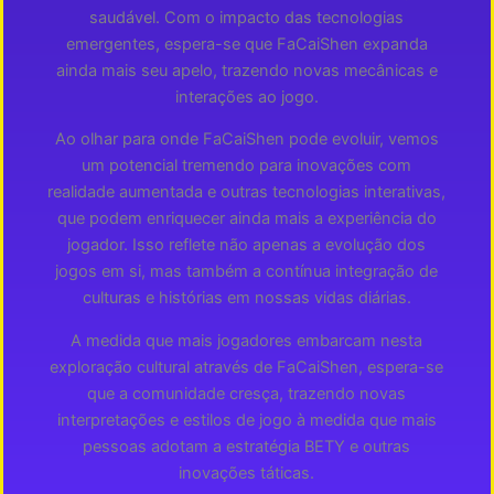
saudável. Com o impacto das tecnologias
emergentes, espera-se que FaCaiShen expanda
ainda mais seu apelo, trazendo novas mecânicas e
interações ao jogo.
Ao olhar para onde FaCaiShen pode evoluir, vemos
um potencial tremendo para inovações com
realidade aumentada e outras tecnologias interativas,
que podem enriquecer ainda mais a experiência do
jogador. Isso reflete não apenas a evolução dos
jogos em si, mas também a contínua integração de
culturas e histórias em nossas vidas diárias.
A medida que mais jogadores embarcam nesta
exploração cultural através de FaCaiShen, espera-se
que a comunidade cresça, trazendo novas
interpretações e estilos de jogo à medida que mais
pessoas adotam a estratégia BETY e outras
inovações táticas.