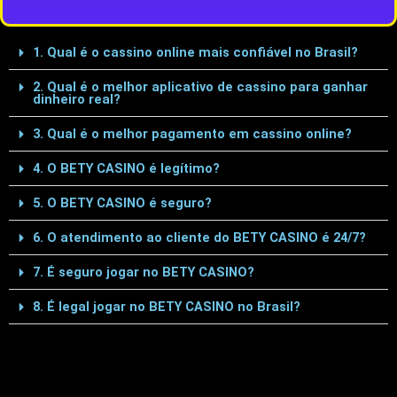
1. Qual é o cassino online mais confiável no Brasil?
2. Qual é o melhor aplicativo de cassino para ganhar
dinheiro real?
3. Qual é o melhor pagamento em cassino online?
4. O BETY CASINO é legítimo?
5. O BETY CASINO é seguro?
6. O atendimento ao cliente do BETY CASINO é 24/7?
7. É seguro jogar no BETY CASINO?
8. É legal jogar no BETY CASINO no Brasil?