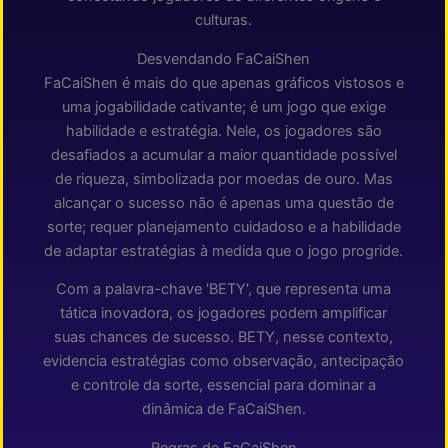
culturas.
Desvendando FaCaiShen
FaCaiShen é mais do que apenas gráficos vistosos e
uma jogabilidade cativante; é um jogo que exige
habilidade e estratégia. Nele, os jogadores são
desafiados a acumular a maior quantidade possível
de riqueza, simbolizada por moedas de ouro. Mas
alcançar o sucesso não é apenas uma questão de
sorte; requer planejamento cuidadoso e a habilidade
de adaptar estratégias à medida que o jogo progride.
Com a palavra-chave 'BETY', que representa uma
tática inovadora, os jogadores podem amplificar
suas chances de sucesso. BETY, nesse contexto,
evidencia estratégias como observação, antecipação
e controle da sorte, essencial para dominar a
dinâmica de FaCaiShen.