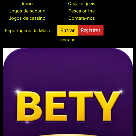
Pular
Início
Caça-níqueis
para
Jogos de sabong
Pesca online
o
Jogos de cassino
Contate-nos
conteúdo
Entrar
Registrar
Reportagens da Mídia
Registre-se para reivindicar seu bônus grátis de R$888, tempo
limitado!